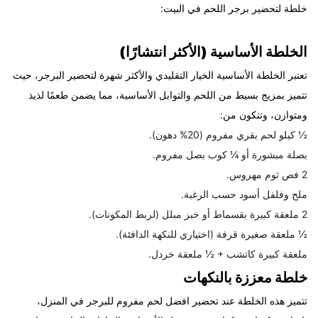
خلطة لتحضير برجر اللحم في البيت:
الخلطة الأساسية (الأكثر انتشارًا)
تعتبر الخلطة الأساسية الخيار التقليدي والأكثر شهرة لتحضير البرجر، حيث
تتميز بمزيج بسيط من اللحم والتوابل الأساسية، مما يضمن طعمًا لذيذ
ومتوازن، وتتكون من:
½ كيلو لحم بقري مفروم (20% دهون).
بصلة مبشورة أو ¼ كوب بصل مفروم.
2 فص ثوم مهروس.
ملح وفلفل أسود حسب الرغبة.
2 ملعقة كبيرة بقسماط أو خبز مبلل (لربط المكونات).
½ ملعقة صغيرة قرفة (اختياري للنكهة الدافئة).
ملعقة كبيرة كاتشب + ½ ملعقة خردل.
خلطة معززة بالنكهات
تتميز هذه الخلطة عند تحضير افضل لحم مفروم للبرجر في المنزل،