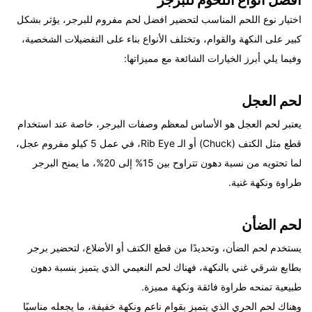
اختيار نوع اللحم المناسب لتحضير افضل لحم مفروم للبرجر، يؤثر بشكل
كبير على النكهة والقوام، وتختلف الأنواع بناء على التفضيلات الشخصية،
وفيما يلي أبرز الخيارات الشائعة مع مميزاتها:
لحم العجل
يعتبر لحم العجل هو الأساس لمعظم وصفات البرجر، خاصة عند استخدام
قطع مثل الكتف (Chuck) أو الـ Rib Eye، في عمل
5 كيلو مفروم عجل
،
لما تحتويه من نسبة دهون تتراوح بين 15% إلى 20%، ما يمنح البرجر
طراوة ونكهة غنية.
لحم الضأن
يستخدم لحم الضأن، وتحديدًا من قطع الكتف أو الأضلاع، لتحضير برجر
بطابع شرقي غني بالنكهة، فهناك لحم النعيمي الذي يتميز بنسبة دهون
طبيعية تمنحه طراوة فائقة ونكهة مميزة.
وهناك لحم الحري الذي يتميز بقوام ناعم ونكهة خفيفة، ما يجعله مناسبًا