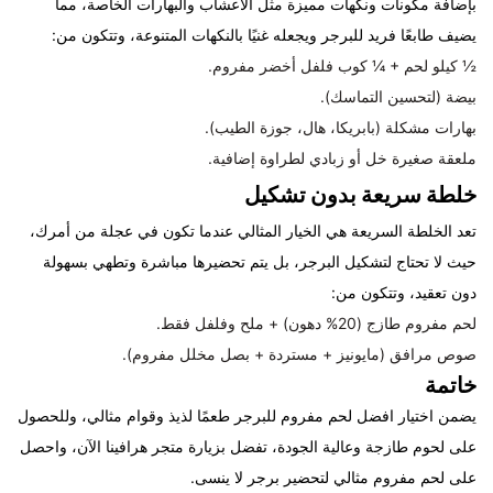
بإضافة مكونات ونكهات مميزة مثل الأعشاب والبهارات الخاصة، مما
يضيف طابعًا فريد للبرجر ويجعله غنيًا بالنكهات المتنوعة، وتتكون من:
½ كيلو لحم + ¼ كوب فلفل أخضر مفروم.
بيضة (لتحسين التماسك).
بهارات مشكلة (بابريكا، هال، جوزة الطيب).
ملعقة صغيرة خل أو زبادي لطراوة إضافية.
خلطة سريعة بدون تشكيل
تعد الخلطة السريعة هي الخيار المثالي عندما تكون في عجلة من أمرك،
حيث لا تحتاج لتشكيل البرجر، بل يتم تحضيرها مباشرة وتطهي بسهولة
دون تعقيد، وتتكون من:
لحم مفروم طازج (20% دهون) + ملح وفلفل فقط.
صوص مرافق (مايونيز + مستردة + بصل مخلل مفروم).
خاتمة
يضمن اختيار افضل لحم مفروم للبرجر طعمًا لذيذ وقوام مثالي، وللحصول
على لحوم طازجة وعالية الجودة، تفضل بزيارة متجر هرافينا الآن، واحصل
على لحم مفروم مثالي لتحضير برجر لا ينسى.