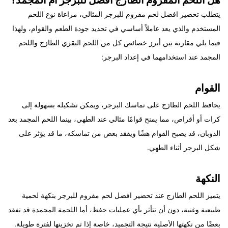
يتطلب تحضير افضل لحم مفروم للبرجر المثالي، مراعاة نوع اللحم
المستخدم والذي يعد عاملاً أساسي في تحديد جودة الطعم والقوام، ولهذا
فيما يلي مقارنة بين أبرز خصائص كل من اللحم البقري الطازج واللحم
المجمد عند استخدامهما في إعداد البرجر:
القوام
يحافظ اللحم الطازج على تماسك البرجر، ويمكن تشكيله بسهولة إلى
كرات أو أقراص، مما يمنح قوامًا مثالي عند الطهي، بينما اللحم المجمد بعد
الذوبان، قد يصبح القوام هشًا ويفقد بعض من تماسكه، ما قد يؤثر على
شكل البرجر أثناء الطهي.
النكهة
يتميز اللحم الطازج عند تحضير افضل لحم مفروم للبرجر بنكهة لحمية
طبيعية وغنية، دون أن تتأثر بأي عمليات حفظ، أما اللحمة المجمدة قد تفقد
بعضًا من نكهتها الأصلية نتيجة التجميد، خاصة إذا تم تخزينها لفترة طويلة.