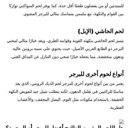
للمبتدئين أو من يفضلون طعمًا أقل حدة، كما يوفر لحم السواكني توازنًا
بين القوام والنكهة، مع ملمس متماسك مثالي للبرجر المشوي.
لحم الحاشي (الإبل)
يتميز لحم الحاشي بنكهته القوية وقوامه الطري، ويعد خيارًا مثالي لمحبي
البرجر ذو الطابع العربي الأصيل، حيث يحتوي على نسبة بروتين عالية
ودهون منخفضة، مما يجعله خيارًا صحي دون التنازل عن المذاق الغني.
أنواع لحوم أخرى للبرجر
يعتبر من بين أنواع لحوم أخرى للبرجر لحم الديك الرومي، الذي يعد
مناسبًا للراغبين في تقليل الدهون، لكنه يتطلب تتبيل جيد لتعويض النكهة
الخفيفة، باستخدام مكونات مثل الثوم، البصل المجفف، والأعشاب
العطرية.
هل اللحم المفروم الطازج أفضل للبرجر أم المجمد؟