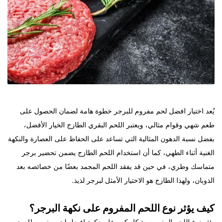
يُعد اختيار افضل لحم مفروم للبرجر خطوة هامة لضمان الحصول على
طعم شهي وقوام مثالي، ويعتبر اللحم البقري الطازج الخيار الأفضل،
بفضل نسبة الدهون المثالية التي تساعد على الحفاظ على العصارة والنكهة
الغنية أثناء الطهي، كما أن استخدام اللحم الطازج يضمن تحضير برجر
متماسك وطري، في حين قد يفقد اللحم المجمد بعضًا من خصائصه بعد
الذوبان، ولهذا الطازج هو الاختيار الأمثل لبرجر لذيذ.
كيف يؤثر نوع اللحم المفروم على نكهة البرجر؟
يؤثر نوع اللحم المفروم بشكل كبير على نكهة افضل لحم مفروم للبرجر