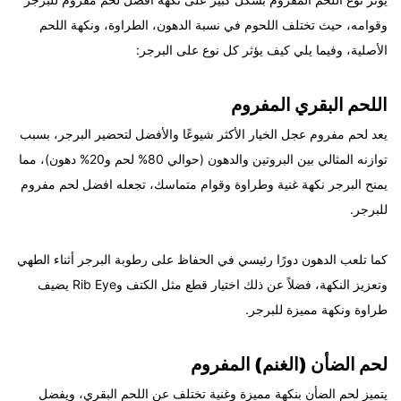
وقوامه، حيث تختلف اللحوم في نسبة الدهون، الطراوة، ونكهة اللحم
الأصلية، وفيما يلي كيف يؤثر كل نوع على البرجر:
اللحم البقري المفروم
يعد
لحم مفروم عجل
الخيار الأكثر شيوعًا والأفضل لتحضير البرجر، بسبب
توازنه المثالي بين البروتين والدهون (حوالي 80% لحم و20% دهون)، مما
يمنح البرجر نكهة غنية وطراوة وقوام متماسك، تجعله افضل لحم مفروم
للبرجر.
كما تلعب الدهون دورًا رئيسي في الحفاظ على رطوبة البرجر أثناء الطهي
وتعزيز النكهة، فضلاً عن ذلك اختيار قطع مثل الكتف وRib Eye يضيف
طراوة ونكهة مميزة للبرجر.
لحم الضأن (الغنم) المفروم
يتميز لحم الضأن بنكهة مميزة وغنية تختلف عن اللحم البقري، ويفضل