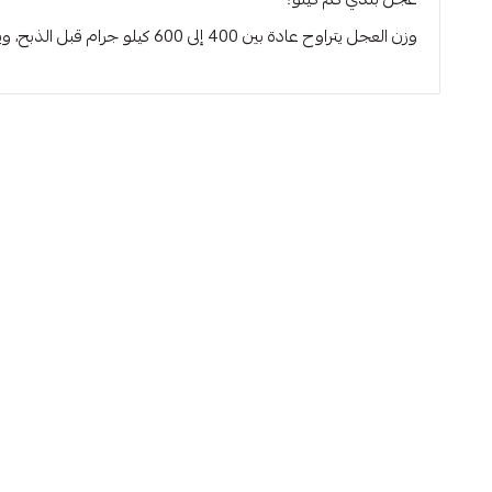
وزن العجل يتراوح عادة بين 400 إلى 600 كيلو جرام قبل الذبح، ويصفّي تقريبًا 40% إلى 50% لحم صافي حسب حجم العجل ونوعه.