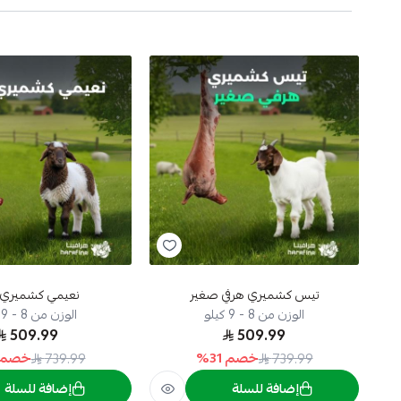
تيس كشميري هرفي صغير
نعيمي كشميري 
الوزن من 8 - 9 كيلو
الوزن من 8 - 9 كيلو
509.99
509.99
خصم
31
%
خصم
739.99
739.99
إضافة للسلة
إضافة للسلة