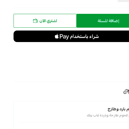
إضافة للسلة
اشتري الآن
بارد وطازج
حوم طازجة وباردة لباب بيتك