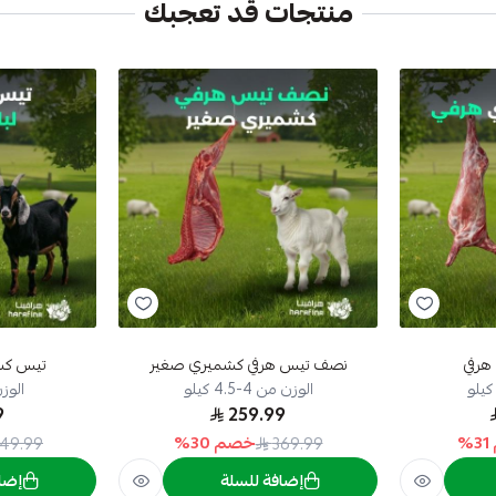
منتجات قد تعجبك
هرفي
نصف تيس هرفي كشميري صغير
تيس كشم
الوزن من 4-4.5 كيلو
الوزن م
9
259.99
31
%
خصم
30
%
49.99
369.99
إضافة للسلة
إضا