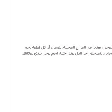
اسم هرافينا، حيث توفر أفضل أنواع لحم عجل بلدي طازج ونقي 100%. في هرافينا، نختار العجول بعناية من المزارع المحلية، لضمان أن كل قطعة لحم
تخزين، لتمنحك راحة البال عند اختيار لحم عجل بلدي لعائلتك.