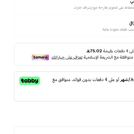
ي
حفاظ على للحوم طازجة مع إشراف خبراء
في
سب طلبك بجودة عالية