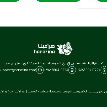
هرافينا
متجر هرافينا متخصصين في بيع اللحوم الطازجة المبردة التي تصل الى منزلك
support@harafina.com
+966580410224
+966580410224
ن نحن
سياسة الخصوصية
شروط الاستخدام
سياسة الاستبدال و الاسترجاع و الالغ