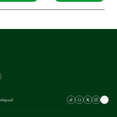
المدونة
م