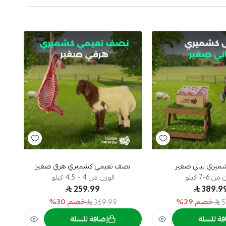
يري لباني صغير
نصف نعيمي كشميري هرفي صغير
ن 6-7 كيلو
الوزن من 4 - 4.5 كيلو
259.99
389.9
خصم
29
%
خصم
30
%
369.99
5
فة للسلة
إضافة للسلة