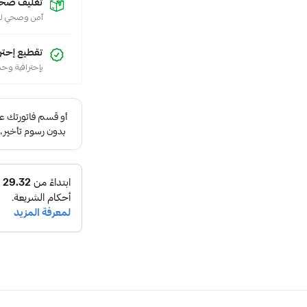
تغليف صح
لحم
آمن وصحي لل
,
لحم
تقطيع إحترا
عجل
بإحترافية وح
طازج
,
لحم
عجل
مكعبات
طازج
,
لحم
عجل
,
لحم
عجل
مكعبات
,
مكعبات