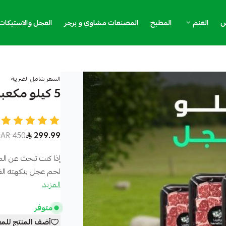
ض
الغنم
المطبخ
المصنعات مشاوي و برجر
العجل والاستيكات
السعر شامل الضريبة
5 كيلو مكعبات عجل
450 SAR
299.99
إذا كنت تبحث عن المذ
لحم عجل بنكهته الغني
المزيد
متوفر
أضف المنتج للم