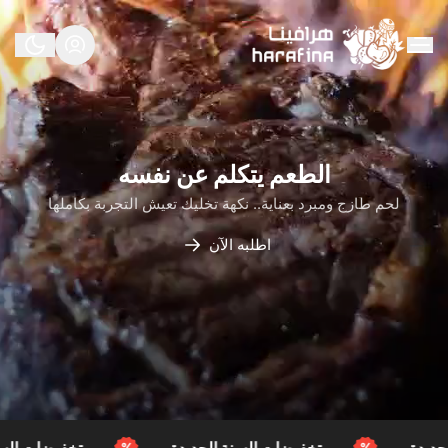
هرافينا
الطعم يتكلم عن نفسه
لحم طازج ومبرد بعناية.. نكهة تخليك تعيش التجربة بكاملها
اطلبه الآن