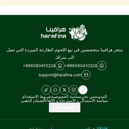
هرافينا
متجر هرافينا متخصصين في بيع اللحوم الطازجة المبردة التي تصل
الى منزلك
+966580410224
+966580410224
support@harafina.com
المدونة
من نحن
سياسة الخصوصية
شروط الاستخدام
سياسة الاستبدال و الاسترجاع و الالغاء
الضمان الذهبي
العربية
الرقم الضريبي
موثوق لدى