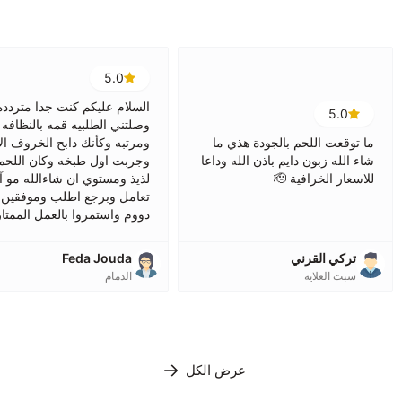
5.0
السلام عليكم كنت جدا متردد
5.0
وصلتني الطلبيه قمه بالنظافه
ما توقعت اللحم بالجودة هذي ما
ومرتبه وكأنك دابح الخروف ال
شاء الله زبون دايم باذن الله وداعا
وجربت اول طبخه وكان اللحم
للاسعار الخرافية 🫡
لذيذ ومستوي ان شاءالله مو آ
تعامل وبرجع اطلب وموفقين
دووم واستمروا بالعمل الممتاز
تركي القرني
Feda Jouda
سبت العلاية
الدمام
عرض الكل