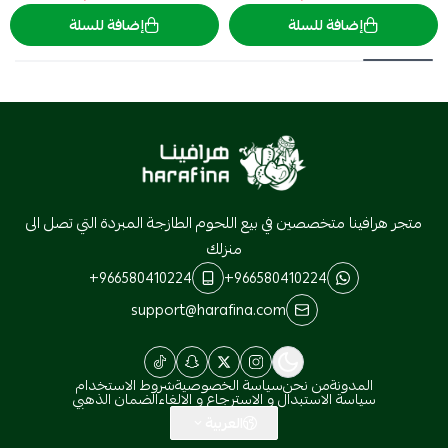
إضافة للسلة
إضافة للسلة
هرافينا
متجر هرافينا متخصصين في بيع اللحوم الطازجة المبردة التي تصل الى
منزلك
+966580410224
+966580410224
support@harafina.com
المدونة
من نحن
سياسة الخصوصية
شروط الاستخدام
سياسة الاستبدال و الاسترجاع و الالغاء
الضمان الذهبي
العربية