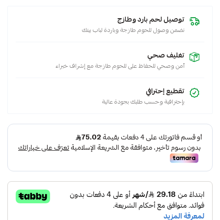
نعيمي
كشميري
توصيل لحم بارد وطازج
هرفي
نضمن وصول للحوم طازجة وباردة لباب بيتك
,
لحم
تغليف صحي
نعيمي
آمن وصحي للحفاظ على للحوم طازجة مع إشراف خبراء
,
هرفي
تقطيع إحترافي
لحم
بإحترافية وحسب طلبك بجودة عالية
مجمد
,
لحم
هرفي
,
هرفي
لحم
,
لحم
نعيمي