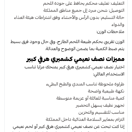
نعيمي
التغليف: تغليف محكم يحافظ على جودة اللحم
كشميري
التوصيل: شحن مبرد إلى جميع مناطق المملكة
حالة التسليم: بدون الرأس والأحشاء وفق اشتراطات هيئة الغذاء
والدواء
ملاحظات الوزن:
الوزن تقريبي بحكم طبيعة اللحم الطازج، وفي حال وجود فرق بسيط
يتم ضبط الكمية بما يضمن الوضوح والعدالة.
مميزات نصف نعيمي كشميري هرفي كبير
اختيار نصف نعيمي كشميري هرفي كبير يمنحك مزايا تناسب
الاستخدام العائلي:
طراوة ملحوظة تناسب المندي والطبخ البطيء
نكهة طبيعية واضحة
كمية مناسبة للعائلة أو عزيمة متوسطة
تجهيز نظيف يسهل التحضير
مناسب للتقسيم والتخزين
التزام بمعايير السلامة الغذائية داخل المملكة
إذا كنت تبحث عن نصف نعيمي كشميري هرفي كبير أو لحم نعيمي