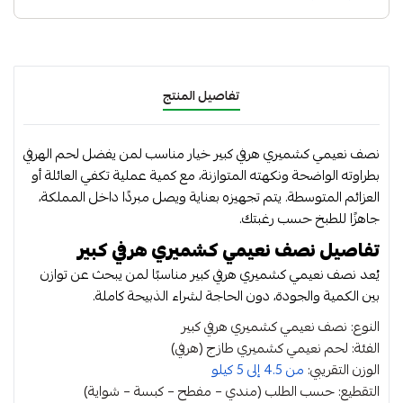
طازج
,
لحم
نعيمي
كشميري
تفاصيل المنتج
,
نعيمي
نصف نعيمي كشميري هرفي كبير خيار مناسب لمن يفضل لحم الهرفي
,
بطراوته الواضحة ونكهته المتوازنة، مع كمية عملية تكفي العائلة أو
لحوم
العزائم المتوسطة. يتم تجهيزه بعناية ويصل مبردًا داخل المملكة،
حمراء
جاهزًا للطبخ حسب رغبتك.
,
تفاصيل نصف نعيمي كشميري هرفي كبير
لحم
طازج
يُعد نصف نعيمي كشميري هرفي كبير مناسبًا لمن يبحث عن توازن
بين الكمية والجودة، دون الحاجة لشراء الذبيحة كاملة.
,
نعيمي
النوع: نصف نعيمي كشميري هرفي كبير
كشميري
الفئة: لحم نعيمي كشميري طازج (هرفي)
,
الوزن التقريبي:
من 4.5 إلى 5 كيلو
نصف
التقطيع: حسب الطلب (مندي – مفطح – كبسة – شواية)