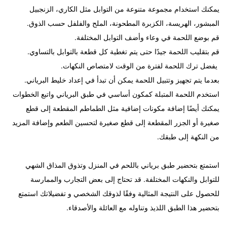
يمكنك استخدام مجموعة متنوعة من التوابل مثل الكاري، الزنجبيل
المبشور، الهريسة، الكزبرة المطحونة، الملح والفلفل حسب الذوق.
قم بوضع اللحمة في وعاء وأضف التوابل المختلفة.
قم بتقليب اللحمة جيدًا حتى يتم تغطية كل قطعة بالتوابل بالتساوي.
يفضل ترك اللحمة لفترة من الوقت لامتصاص النكهات.
بعدما يتم تجهيز وتتبيل اللحمة يمكن أن تبدأ في إعداد خليط البرياني.
استخدم اللحمة المتبلة كمكون أساسي في طبق البرياني واتبع الخطوات
يمكنك أيضًا إضافة مكونات إضافية مثل الطماطم المقطعة إلى قطع
صغيرة أو الجزر المقطعة إلى قطع صغيرة لتحسين الطعم وإضافة المزيد
من النكهة إلى طبقك.
استمتع بتحضير طبق برياني باللحم في المنزل وتذوق المذاق الشهي
للتوابل والنكهات المختلفة. قد تحتاج إلى بعض التجارب والممارسة
للحصول على النتيجة المثالية وفقًا لذوقك الشخصي و تفضيلاتك استمتع
بتحضير هذا الطبق اللذيذ وتناوله مع العائلة والأصدقاء.