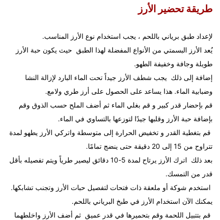
طريقة تحضير الأرز
لإعداد طبق برياني باللحم ، يجب استخدام نوع الأرز المناسب.
يُعد الأرز البسمتي من الأنواع المفضلة لهذا الطبق حيث يكون حبة الأرز
طويلة وجافة وخفيفة الطهو.
إضافة إلى ذلك يجب شطف الأرز جيداً تحت الماء البارد لإزالة النشا
وضبابية الماء. هذا يساعد على الحصول على أرز طري ولامع.
قم بإحضار قدر كبير و قم بغلي الماء ثم أضف الملح حسب الذوق وقم
بإضافة حبة الأرز وقلبها جيدًا لتوزعها بالتساوي في الماء.
قم بتغطية القدر و تخفيض الحرارة إلى متوسطة واتركي الأرز يطهو لمدة
تتراوح من 15 إلى 20 دقيقة حتى ينضج تمامًا.
بعد ذلك اترك الأرز يرتاح لمدة 5-10 دقائق ليصير طرياً ويتم تفصيله بأقل
قدر من التمسك.
استخدم شوكة أو ملعقة ذات فتحات لتفصيل حبات الأرز وتجنب تشابكها.
يمكنك الآن استخدام الأرز في طبخ البرياني باللحم.
قم بتتبيل اللحمة وقم بتحميرها في قدر عميق ثم أضف الأرز واخلطهما