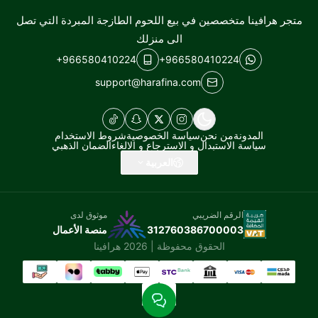
هرافينا
متجر هرافينا متخصصين في بيع اللحوم الطازجة المبردة التي تصل
الى منزلك
+966580410224
+966580410224
support@harafina.com
المدونة
من نحن
سياسة الخصوصية
شروط الاستخدام
سياسة الاستبدال و الاسترجاع و الالغاء
الضمان الذهبي
العربية
الرقم الضريبي
موثوق لدى
312760386700003
منصة الأعمال
الحقوق محفوظة | 2026
هرافينا