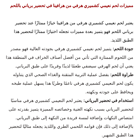
مميزات لحم نعيمي كشميري هرفي من هرافينا في تحضير برياني باللحم
يعتبر لحم نعيمي كشميري هرفي من هرافينا خيارًا ممتازًا عند تحضير
برياني اللحم فهو يتميز بعدة مميزات تجعله اختيارًا ممتازًا لتحضير هذا
الطبق اللذيذ.
جودة اللحم:
يتميز لحم نعيمي كشميري هرفي بجودته العالية فهو مصدر
من اللحوم الممتازة التي تأتي من أفضل أصناف الخراف في المنطقة هذا
يعني أن لحم الهرفي سيضفي طعمًا لذيذًا وفريدًا على طبق البرياني.
طراوة اللحم:
بفضل عملية التربية المتقنة والغذاء الصحي الذي يتناوله
يكون لحم النعيمي كشميري هرفي ناعمًا وطريًا هذا يسهل عملية طبخه
ويحافظ على جودته ونكهته.
استخدام في تحضير البرياني:
يعتبر لحم النعيمي كشميري هرفي مناسبًا
لتحضير البرياني بسبب نكهته الغنية وخصائصه المميزة يتميز بقدرته على
امتصاص النكهات وإضافة لمسة فريدة من النكهة إلى طبق البرياني.
بالإضافة إلى ذلك فإن قوامه اللحمي الطري واللذيذ يجعله مثاليًا لتحضير
هذا الطبق الشهير.