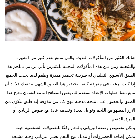
هنالك الكثير من المأكولات اللذيذة والتي تتمتع بقدر كبير من الشهرة
والشعبية ومن بين هذه المأكولات المحببة للكثيرين يأتي برياني باللحم هذا
الطبق الآسيوي التقليدي له طريقة تحضير مميزة وطعم لذيذ يجذب الجميع
إذا كنت ترغب في معرفة كيفية تحضير هذا الطبق الشهي بنفسك فلا بد أن
تتابع معنا خطوات الإعداد سنقدم لك بعض النصائح الهامة لضمان نجاح هذا
الطبق والحصول على نتيجة مذهلة تبهج كل من يتذوقه إنه طبق يتكون من
الأرز المطهو مع اللحم وتوابل لذيذة وتقدمه عادة مع صوص الزبادي أو
المرق الدسم.
يمكن تخصيص وصفة البرياني باللحم وفقًا للتفضيلات الشخصية حيث
يمكن إضافة الخضروات أو تبديل نوع اللحم يعتبر البرياني وجبة مشبعة