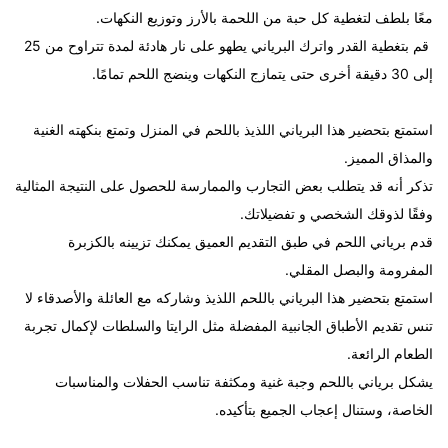
معًا بلطف لتغطية كل حبة من اللحمة بالأرز وتوزيع النكهات.
قم بتغطية القدر واترك البرياني يطهو على نار هادئة لمدة تتراوح من 25
إلى 30 دقيقة أخرى حتى يتمازج النكهات وينضج اللحم تمامًا.
استمتع بتحضير هذا البرياني اللذيذ باللحم في المنزل وتمتع بنكهته الغنية
والمذاق المميز.
تذكر أنه قد يتطلب بعض التجارب والممارسة للحصول على النتيجة المثالية
وفقًا لذوقك الشخصي و تفضيلاتك.
قدم برياني اللحم في طبق التقديم العميق يمكنك تزيينه بالكزبرة
المفرومة والبصل المقلي.
استمتع بتحضير هذا البرياني باللحم اللذيذ وشاركه مع العائلة والأصدقاء لا
تنس تقديم الأطباق الجانبية المفضلة مثل الرايتا والسلطات لإكمال تجربة
الطعام الرائعة.
يشكل برياني باللحم وجبة غنية ومكثفة تناسب الحفلات والمناسبات
الخاصة، وستنال إعجاب الجميع بتأكيده.